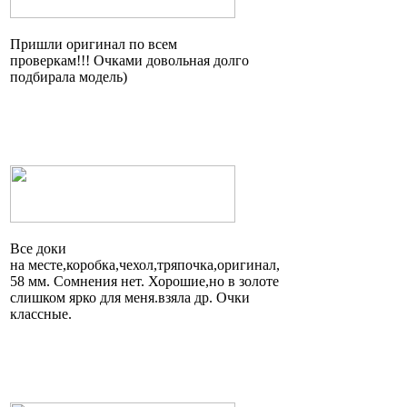
Пришли оригинал по всем
проверкам!!! Очками довольная долго
подбирала модель)
Все доки
на
месте,коробка,чехол,тряпочка,оригинал
,
58 мм. Сомнения нет.
Хорошие,но
в золоте
слишком ярко для
меня.взяла
др. Очки
классные.