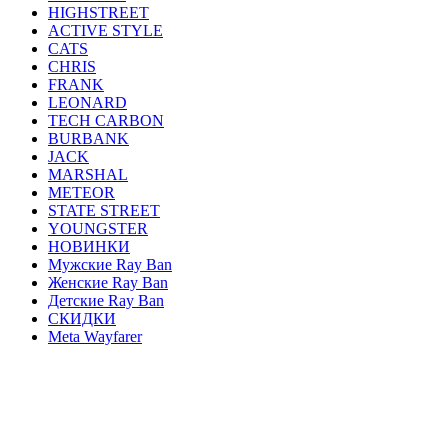
HIGHSTREET
ACTIVE STYLE
CATS
CHRIS
FRANK
LEONARD
TECH CARBON
BURBANK
JACK
MARSHAL
METEOR
STATE STREET
YOUNGSTER
НОВИНКИ
Мужские Ray Ban
Женские Ray Ban
Детские Ray Ban
СКИДКИ
Meta Wayfarer
AVIATOR
ERIKA
JUSTIN
ROUND METAL
WAYFARER
CLUBMASTER
ОПРАВЫ
HEXAGONAL
OVAL
BLAZE
GENERAL
FERRARI
CARAVAN
HIGHSTREET
ACTIVE STYLE
CATS
CHRIS
FRANK