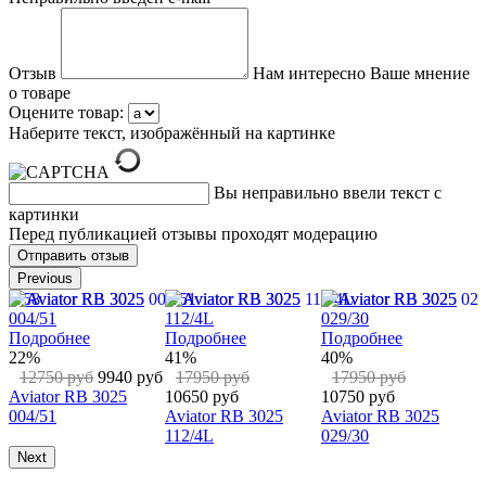
Отзыв
Нам интересно Ваше мнение
о товаре
Оцените товар:
Наберите текст, изображённый на картинке
Вы неправильно ввели текст с
картинки
Перед публикацией отзывы проходят модерацию
Previous
Подробнее
Подробнее
Подробнее
22%
41%
40%
12750 руб
9940 руб
17950 руб
17950 руб
Aviator RB 3025
10650 руб
10750 руб
1
004/51
Aviator RB 3025
Aviator RB 3025
A
112/4L
029/30
0
Next