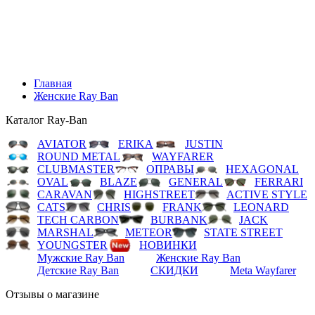
LEONARD
TECH CARBON
BURBANK
JACK
MARSHAL
METEOR
STATE STREET
YOUNGSTER
НОВИНКИ
Мужские Ray Ban
Женские Ray Ban
Детские Ray Ban
СКИДКИ
Meta Wayfarer
Главная
Женские Ray Ban
Каталог Ray-Ban
AVIATOR
ERIKA
JUSTIN
ROUND METAL
WAYFARER
CLUBMASTER
ОПРАВЫ
HEXAGONAL
OVAL
BLAZE
GENERAL
FERRARI
CARAVAN
HIGHSTREET
ACTIVE STYLE
CATS
CHRIS
FRANK
LEONARD
TECH CARBON
BURBANK
JACK
MARSHAL
METEOR
STATE STREET
YOUNGSTER
НОВИНКИ
Мужские Ray Ban
Женские Ray Ban
Детские Ray Ban
СКИДКИ
Meta Wayfarer
Отзывы о магазине