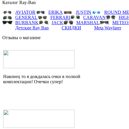
Каталог Ray-Ban
AVIATOR
ERIKA
JUSTIN
ROUND ME
GENERAL
FERRARI
CARAVAN
HIG
BURBANK
JACK
MARSHAL
METEO
Детские Ray Ban
СКИДКИ
Meta Wayfarer
Отзывы о магазине
Наконец то я дождалась очки в полной
комплектации!
Очечки
супер!