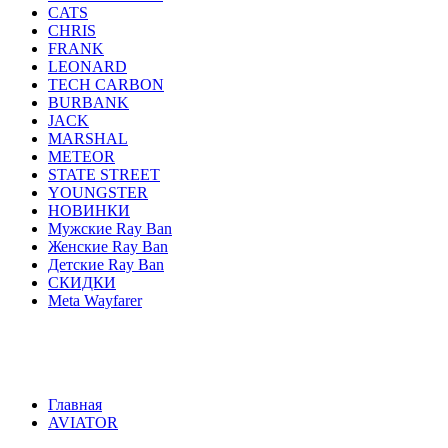
CATS
CHRIS
FRANK
LEONARD
TECH CARBON
BURBANK
JACK
MARSHAL
METEOR
STATE STREET
YOUNGSTER
НОВИНКИ
Мужские Ray Ban
Женские Ray Ban
Детские Ray Ban
СКИДКИ
Meta Wayfarer
AVIATOR
ERIKA
JUSTIN
ROUND METAL
WA
HIGHSTREET
ACTIVE STYLE
CATS
CHRIS
F
YOUNGSTER
НОВИНКИ
Мужские Ray Ban
Женск
Главная
AVIATOR