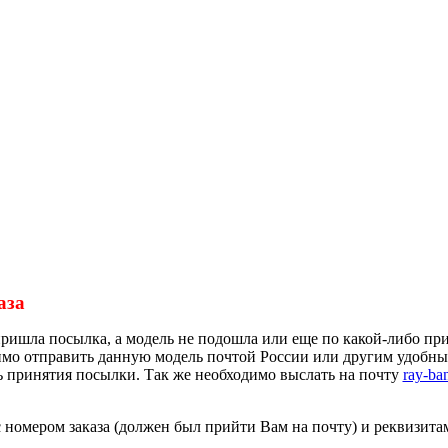
аза
пришла посылка, а модель не подошла или еще по какой-либо пр
одимо отправить данную модель почтой России или другим удобн
нь принятия посылки. Так же необходимо выслать на почту
ray-ba
 номером заказа (должен был прийти Вам на почту) и реквизитам