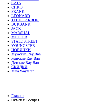
CATS
CHRIS
FRANK
LEONARD
TECH CARBON
BURBANK
JACK
MARSHAL
METEOR
STATE STREET
YOUNGSTER
НОВИНКИ
Мужские Ray Ban
Женские Ray Ban
Детские Ray Ban
СКИДКИ
Meta Wayfarer
AVIATOR
ERIKA
JUSTIN
ROUND METAL
WA
HIGHSTREET
ACTIVE STYLE
CATS
CHRIS
F
YOUNGSTER
НОВИНКИ
Мужские Ray Ban
Женск
Главная
Обмен и Возврат