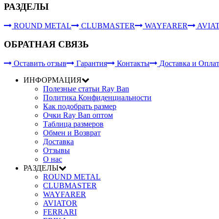
РАЗДЕЛЫ
ROUND METAL
CLUBMASTER
WAYFARER
AVIA
ОБРАТНАЯ СВЯЗЬ
Оставить отзыв
Гарантия
Контакты
Доставка и Опла
ИНФОРМАЦИЯ
Полезные статьи Ray Ban
Политика Конфиденциальности
Как подобрать размер
Очки Ray Ban оптом
Таблица размеров
Обмен и Возврат
Доставка
Отзывы
О нас
РАЗДЕЛЫ
ROUND METAL
CLUBMASTER
WAYFARER
AVIATOR
FERRARI