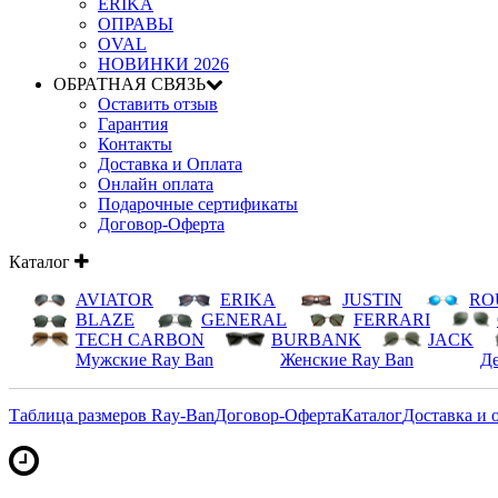
ERIKA
ОПРАВЫ
OVAL
НОВИНКИ 2026
ОБРАТНАЯ СВЯЗЬ
Оставить отзыв
Гарантия
Контакты
Доставка и Оплата
Онлайн оплата
Подарочные сертификаты
Договор-Оферта
Каталог
AVIATOR
ERIKA
JUSTIN
RO
BLAZE
GENERAL
FERRARI
TECH CARBON
BURBANK
JACK
Мужские Ray Ban
Женские Ray Ban
Де
Таблица размеров Ray-Ban
Договор-Оферта
Каталог
Доставка и 