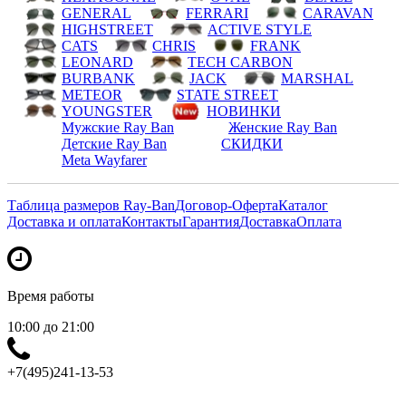
GENERAL
FERRARI
CARAVAN
HIGHSTREET
ACTIVE STYLE
CATS
CHRIS
FRANK
LEONARD
TECH CARBON
BURBANK
JACK
MARSHAL
METEOR
STATE STREET
YOUNGSTER
НОВИНКИ
Мужские Ray Ban
Женские Ray Ban
Детские Ray Ban
СКИДКИ
Meta Wayfarer
Таблица размеров Ray-Ban
Договор-Оферта
Каталог
Доставка и оплата
Контакты
Гарантия
Доставка
Оплата
Время работы
10:00 до 21:00
+7(495)241-13-53