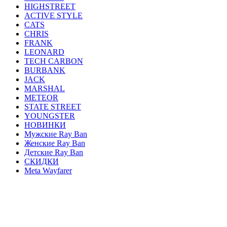
HIGHSTREET
ACTIVE STYLE
CATS
CHRIS
FRANK
LEONARD
TECH CARBON
BURBANK
JACK
MARSHAL
METEOR
STATE STREET
YOUNGSTER
НОВИНКИ
Мужские Ray Ban
Женские Ray Ban
Детские Ray Ban
СКИДКИ
Meta Wayfarer
AVIATOR
ERIKA
JUSTIN
ROUND METAL
WAYFARER
CLUBMASTER
ОПРАВЫ
HEXAGONAL
OVAL
BLAZE
GENERAL
FERRARI
CARAVAN
HIGHSTREET
ACTIVE STYLE
CATS
CHRIS
FRANK