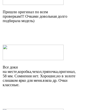
Пришли оригинал по всем
проверкам!!! Очками довольная долго
подбирала модель)
Все доки
на
месте,коробка,чехол,тряпочка,оригинал
,
58 мм. Сомнения нет.
Хорошие,но
в золоте
слишком ярко для
меня.взяла
др. Очки
классные.