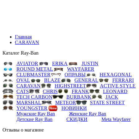
LEONARD
TECH CARBON
BURBANK
JACK
MARSHAL
METEOR
STATE STREET
YOUNGSTER
НОВИНКИ
Мужские Ray Ban
Женские Ray Ban
Детские Ray Ban
СКИДКИ
Meta Wayfarer
Главная
CARAVAN
Каталог Ray-Ban
AVIATOR
ERIKA
JUSTIN
ROUND METAL
WAYFARER
CLUBMASTER
ОПРАВЫ
HEXAGONAL
OVAL
BLAZE
GENERAL
FERRARI
CARAVAN
HIGHSTREET
ACTIVE STYLE
CATS
CHRIS
FRANK
LEONARD
TECH CARBON
BURBANK
JACK
MARSHAL
METEOR
STATE STREET
YOUNGSTER
НОВИНКИ
Мужские Ray Ban
Женские Ray Ban
Детские Ray Ban
СКИДКИ
Meta Wayfarer
Отзывы о магазине