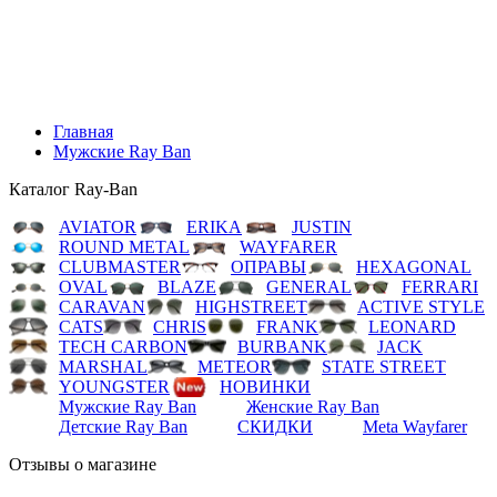
LEONARD
TECH CARBON
BURBANK
JACK
MARSHAL
METEOR
STATE STREET
YOUNGSTER
НОВИНКИ
Мужские Ray Ban
Женские Ray Ban
Детские Ray Ban
СКИДКИ
Meta Wayfarer
Главная
Мужские Ray Ban
Каталог Ray-Ban
AVIATOR
ERIKA
JUSTIN
ROUND METAL
WAYFARER
CLUBMASTER
ОПРАВЫ
HEXAGONAL
OVAL
BLAZE
GENERAL
FERRARI
CARAVAN
HIGHSTREET
ACTIVE STYLE
CATS
CHRIS
FRANK
LEONARD
TECH CARBON
BURBANK
JACK
MARSHAL
METEOR
STATE STREET
YOUNGSTER
НОВИНКИ
Мужские Ray Ban
Женские Ray Ban
Детские Ray Ban
СКИДКИ
Meta Wayfarer
Отзывы о магазине