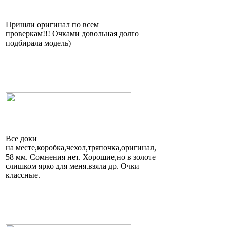
Пришли оригинал по всем
проверкам!!! Очками довольная долго
подбирала модель)
Все доки
на
месте,коробка,чехол,тряпочка,оригинал
,
58 мм. Сомнения нет.
Хорошие,но
в золоте
слишком ярко для
меня.взяла
др. Очки
классные.