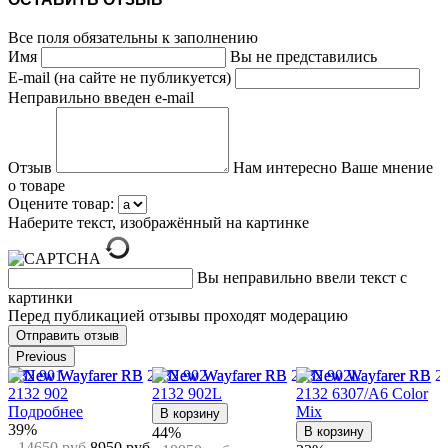
Все поля обязательны к заполнению
Имя
Вы не представились
E-mail (на сайте не публикуется)
Неправильно введен e-mail
Отзыв
Нам интересно Ваше мнение
о товаре
Оцените товар:
Наберите текст, изображённый на картинке
Вы неправильно ввели текст с
картинки
Перед публикацией отзывы проходят модерацию
Previous
Подробнее
Подробнее
В корзину
22%
30%
37%
12750 руб
9940 руб
12750 руб
898