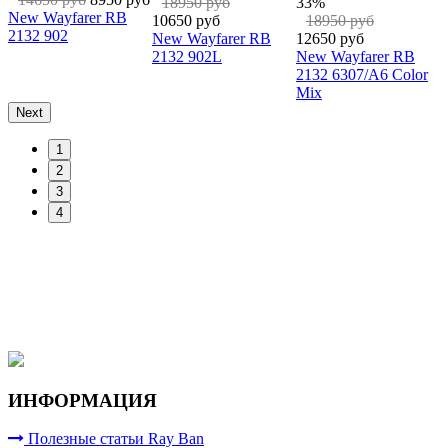
16950 руб
New Wayfarer RB
New Wayfarer 
10650 руб
2132 622
2132 710
New Wayfarer RB
r RB
2132 601S/78
 Color
Next
1
2
3
4
ИНФОРМАЦИЯ
Полезные статьи Ray Ban