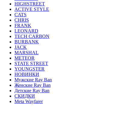
HIGHSTREET
ACTIVE STYLE
CATS
CHRIS
FRANK
LEONARD
TECH CARBON
BURBANK
JACK
MARSHAL
METEOR
STATE STREET
YOUNGSTER
НОВИНКИ
Мужские Ray Ban
Женские Ray Ban
Детские Ray Ban
СКИДКИ
Meta Wayfarer
AVIATOR
ERIKA
JUSTIN
ROUND METAL
WAYFARER
CLUBMASTER
ОПРАВЫ
HEXAGONAL
OVAL
BLAZE
GENERAL
FERRARI
CARAVAN
HIGHSTREET
ACTIVE STYLE
CATS
CHRIS
FRANK