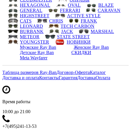
HEXAGONAL
OVAL
BLAZE
GENERAL
FERRARI
CARAVAN
HIGHSTREET
ACTIVE STYLE
CATS
CHRIS
FRANK
LEONARD
TECH CARBON
BURBANK
JACK
MARSHAL
METEOR
STATE STREET
YOUNGSTER
НОВИНКИ
Мужские Ray Ban
Женские Ray Ban
Детские Ray Ban
СКИДКИ
Meta Wayfarer
Таблица размеров Ray-Ban
Договор-Оферта
Каталог
Доставка и оплата
Контакты
Гарантия
Доставка
Оплата
Время работы
10:00 до 21:00
+7(495)241-13-53