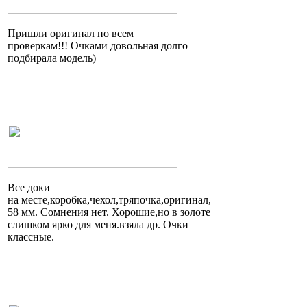
Пришли оригинал по всем
проверкам!!! Очками довольная долго
подбирала модель)
Все доки
на
месте,коробка,чехол,тряпочка,оригинал
,
58 мм. Сомнения нет.
Хорошие,но
в золоте
слишком ярко для
меня.взяла
др. Очки
классные.