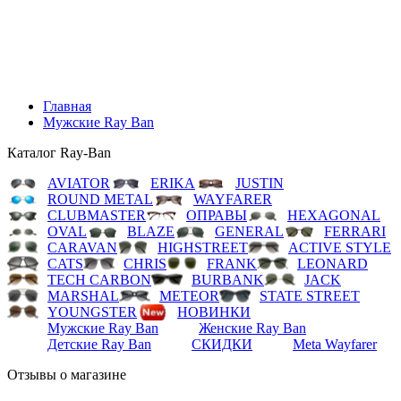
LEONARD
TECH CARBON
BURBANK
JACK
MARSHAL
METEOR
STATE STREET
YOUNGSTER
НОВИНКИ
Мужские Ray Ban
Женские Ray Ban
Детские Ray Ban
СКИДКИ
Meta Wayfarer
Главная
Мужские Ray Ban
Каталог Ray-Ban
AVIATOR
ERIKA
JUSTIN
ROUND METAL
WAYFARER
CLUBMASTER
ОПРАВЫ
HEXAGONAL
OVAL
BLAZE
GENERAL
FERRARI
CARAVAN
HIGHSTREET
ACTIVE STYLE
CATS
CHRIS
FRANK
LEONARD
TECH CARBON
BURBANK
JACK
MARSHAL
METEOR
STATE STREET
YOUNGSTER
НОВИНКИ
Мужские Ray Ban
Женские Ray Ban
Детские Ray Ban
СКИДКИ
Meta Wayfarer
Отзывы о магазине