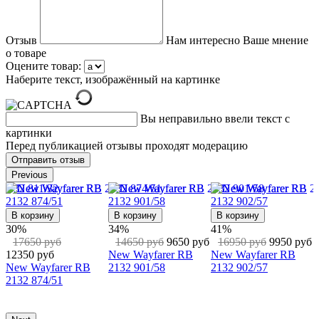
Отзыв
Нам интересно Ваше мнение
о товаре
Оцените товар:
Наберите текст, изображённый на картинке
Вы неправильно ввели текст с
картинки
Перед публикацией отзывы проходят модерацию
Previous
Подробнее
ину
В корзину
В корзин
44%
30%
39%
15950 руб
8950 руб
 руб
9950 руб
17950 руб
16950 р
New Wayfarer RB
yfarer RB
12650 руб
10350 ру
2132 622/17
02/57
New Wayfarer RB
New Wayf
2132 901/3A
2132 622/