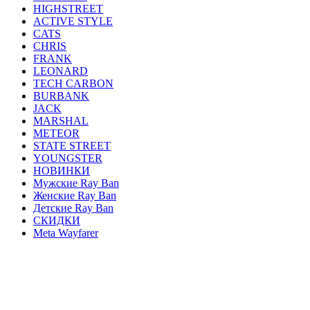
HIGHSTREET
ACTIVE STYLE
CATS
CHRIS
FRANK
LEONARD
TECH CARBON
BURBANK
JACK
MARSHAL
METEOR
STATE STREET
YOUNGSTER
НОВИНКИ
Мужские Ray Ban
Женские Ray Ban
Детские Ray Ban
СКИДКИ
Meta Wayfarer
AVIATOR
ERIKA
JUSTIN
ROUND METAL
WAYFARER
CLUBMASTER
ОПРАВЫ
HEXAGONAL
OVAL
BLAZE
GENERAL
FERRARI
CARAVAN
HIGHSTREET
ACTIVE STYLE
CATS
CHRIS
FRANK