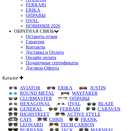
FERRARI
ERIKA
ОПРАВЫ
OVAL
НОВИНКИ 2026
ОБРАТНАЯ СВЯЗЬ
Оставить отзыв
Гарантия
Контакты
Доставка и Оплата
Онлайн оплата
Подарочные сертификаты
Договор-Оферта
Каталог
AVIATOR
ERIKA
JUSTIN
ROUND METAL
WAYFARER
CLUBMASTER
ОПРАВЫ
HEXAGONAL
OVAL
BLAZE
GENERAL
FERRARI
CARAVAN
HIGHSTREET
ACTIVE STYLE
CATS
CHRIS
FRANK
LEONARD
TECH CARBON
BURBANK
JACK
MARSHAL