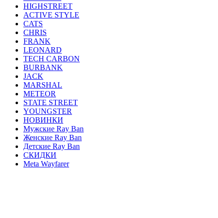
HIGHSTREET
ACTIVE STYLE
CATS
CHRIS
FRANK
LEONARD
TECH CARBON
BURBANK
JACK
MARSHAL
METEOR
STATE STREET
YOUNGSTER
НОВИНКИ
Мужские Ray Ban
Женские Ray Ban
Детские Ray Ban
СКИДКИ
Meta Wayfarer
AVIATOR
ERIKA
JUSTIN
ROUND METAL
WAYFARER
CLUBMASTER
ОПРАВЫ
HEXAGONAL
OVAL
BLAZE
GENERAL
FERRARI
CARAVAN
HIGHSTREET
ACTIVE STYLE
CATS
CHRIS
FRANK