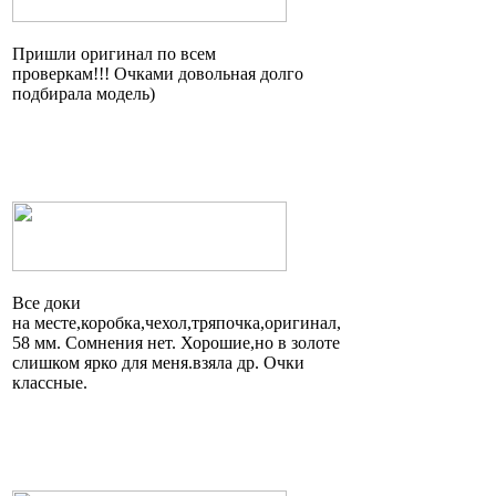
Пришли оригинал по всем
проверкам!!! Очками довольная долго
подбирала модель)
Все доки
на
месте,коробка,чехол,тряпочка,оригинал
,
58 мм. Сомнения нет.
Хорошие,но
в золоте
слишком ярко для
меня.взяла
др. Очки
классные.