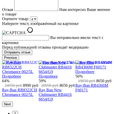
Отзыв
Нам интересно Ваше мнение
о товаре
Оцените товар:
Наберите текст, изображённый на картинке
Вы неправильно ввели текст с
картинки
Перед публикацией отзывы проходят модерацию
Previous
В корзину
В корзину
Подробнее
56%
56%
уб
57%
18950 руб
8350 руб
18950 руб
8350 руб
18950 руб
8150 руб
Ray Ban Justin RB
Ray Ban Justin RB
Ray Ban Clubmaster
4165 622/55
4165 622/6G
RB 3016 1160 Fleck
Next
1