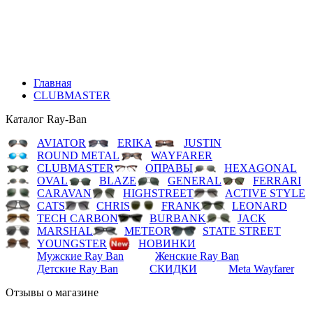
LEONARD
TECH CARBON
BURBANK
JACK
MARSHAL
METEOR
STATE STREET
YOUNGSTER
НОВИНКИ
Мужские Ray Ban
Женские Ray Ban
Детские Ray Ban
СКИДКИ
Meta Wayfarer
Главная
CLUBMASTER
Каталог Ray-Ban
AVIATOR
ERIKA
JUSTIN
ROUND METAL
WAYFARER
CLUBMASTER
ОПРАВЫ
HEXAGONAL
OVAL
BLAZE
GENERAL
FERRARI
CARAVAN
HIGHSTREET
ACTIVE STYLE
CATS
CHRIS
FRANK
LEONARD
TECH CARBON
BURBANK
JACK
MARSHAL
METEOR
STATE STREET
YOUNGSTER
НОВИНКИ
Мужские Ray Ban
Женские Ray Ban
Детские Ray Ban
СКИДКИ
Meta Wayfarer
Отзывы о магазине