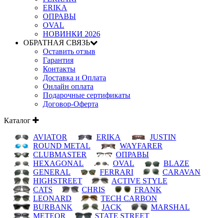
ERIKA
ОПРАВЫ
OVAL
НОВИНКИ 2026
ОБРАТНАЯ СВЯЗЬ
Оставить отзыв
Гарантия
Контакты
Доставка и Оплата
Онлайн оплата
Подарочные сертификаты
Договор-Оферта
Каталог
AVIATOR
ERIKA
JUSTIN
ROUND METAL
WAYFARER
CLUBMASTER
ОПРАВЫ
HEXAGONAL
OVAL
BLAZE
GENERAL
FERRARI
CARAVAN
HIGHSTREET
ACTIVE STYLE
CATS
CHRIS
FRANK
LEONARD
TECH CARBON
BURBANK
JACK
MARSHAL
METEOR
STATE STREET