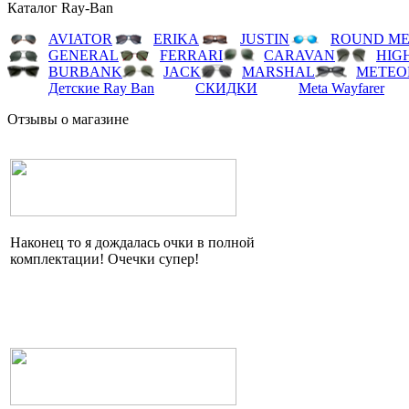
Каталог Ray-Ban
AVIATOR
ERIKA
JUSTIN
ROUND ME
GENERAL
FERRARI
CARAVAN
HIG
BURBANK
JACK
MARSHAL
METEO
Детские Ray Ban
СКИДКИ
Meta Wayfarer
Отзывы о магазине
Наконец то я дождалась очки в полной
комплектации!
Очечки
супер!