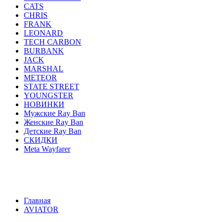
CATS
CHRIS
FRANK
LEONARD
TECH CARBON
BURBANK
JACK
MARSHAL
METEOR
STATE STREET
YOUNGSTER
НОВИНКИ
Мужские Ray Ban
Женские Ray Ban
Детские Ray Ban
СКИДКИ
Meta Wayfarer
AVIATOR
ERIKA
JUSTIN
ROUND METAL
WA
HIGHSTREET
ACTIVE STYLE
CATS
CHRIS
F
YOUNGSTER
НОВИНКИ
Мужские Ray Ban
Женск
Главная
AVIATOR