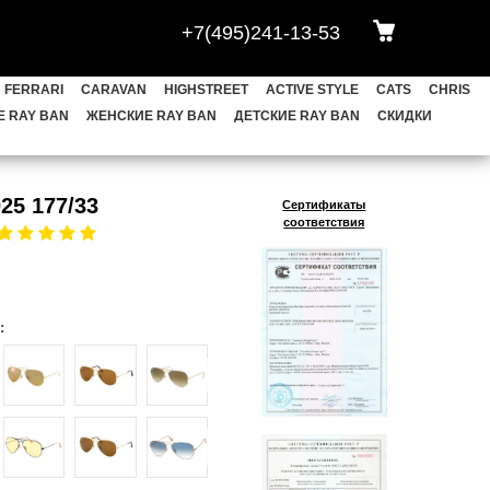
+7(495)241-13-53
АВЫ
HEXAGONAL
OVAL
BLAZE
FERRARI
CARAVAN
HIGHSTREET
ACTIVE STYLE
CATS
CHRIS
CHRIS
FRANK
LEONARD
 RAY BAN
ЖЕНСКИЕ RAY BAN
ДЕТСКИЕ RAY BAN
СКИДКИ
ET
YOUNGSTER
НОВИНКИ
025 177/33
Сертификаты
соответствия
КИ
Meta Wayfarer
: