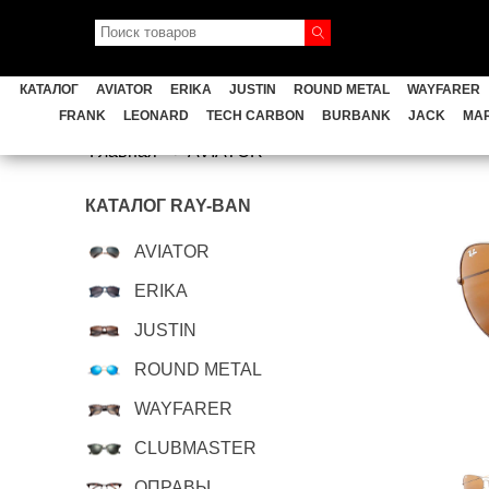
AVIATOR
ERIKA
JUSTIN
ROUND
КАТАЛОГ
AVIATOR
ERIKA
JUSTIN
ROUND METAL
WAYFARER
GENERAL
FERRARI
CAR
FRANK
LEONARD
TECH CARBON
BURBANK
JACK
MA
Главная
AVIATOR
TECH CARBON
BURBANK
КАТАЛОГ RAY-BAN
Мужские Ray Ban
AVIATOR
ERIKA
JUSTIN
ROUND METAL
WAYFARER
CLUBMASTER
ОПРАВЫ