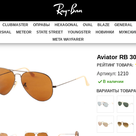
 METAL
WAYFARER
CLUBMASTER
ОПР
CLUBMASTER
ОПРАВЫ
HEXAGONAL
OVAL
BLAZE
GENERAL
AVAN
HIGHSTREET
ACTIVE STYLE
CATS
RSHAL
METEOR
STATE STREET
YOUNGSTER
НОВИНКИ
МУЖСКИЕ
META WAYFARER
JACK
MARSHAL
METEOR
STATE STRE
Aviator RB 3
Женские Ray Ban
Детские Ray Ban
СКИД
РЕЙТИНГ ТОВАРА:
Артикул:
1210
В наличии
ВАРИАНТЫ ТОВАРА