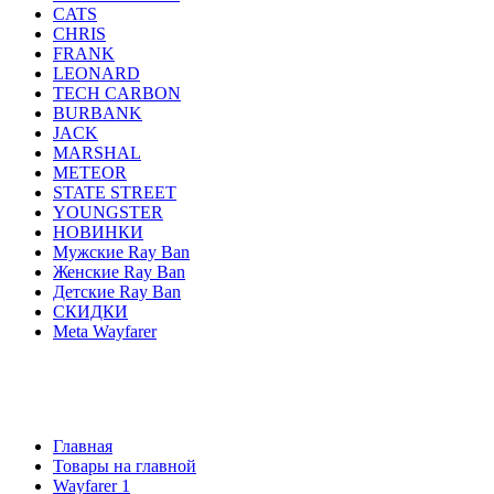
CATS
CHRIS
FRANK
LEONARD
TECH CARBON
BURBANK
JACK
MARSHAL
METEOR
STATE STREET
YOUNGSTER
НОВИНКИ
Мужские Ray Ban
Женские Ray Ban
Детские Ray Ban
СКИДКИ
Meta Wayfarer
AVIATOR
ERIKA
JUSTIN
ROUND METAL
WA
HIGHSTREET
ACTIVE STYLE
CATS
CHRIS
F
YOUNGSTER
НОВИНКИ
Мужские Ray Ban
Женск
Главная
Товары на главной
Wayfarer 1