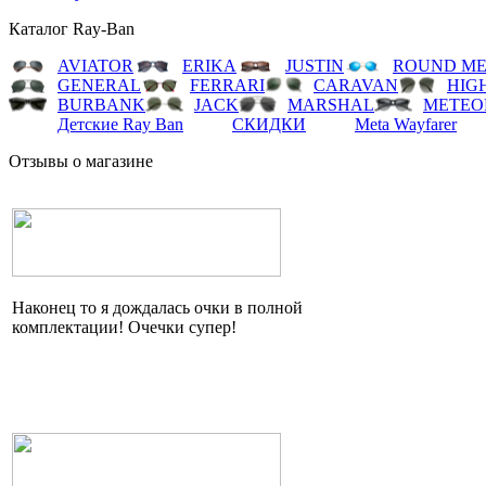
Каталог Ray-Ban
AVIATOR
ERIKA
JUSTIN
ROUND ME
GENERAL
FERRARI
CARAVAN
HIG
BURBANK
JACK
MARSHAL
METEO
Детские Ray Ban
СКИДКИ
Meta Wayfarer
Отзывы о магазине
Наконец то я дождалась очки в полной
комплектации!
Очечки
супер!