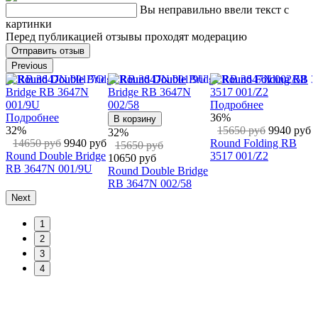
Вы неправильно ввели текст с
картинки
Перед публикацией отзывы проходят модерацию
Previous
Подробнее
Подробнее
Подробн
36%
39%
27%
ину
15650 руб
9940 руб
14650 руб
8950 руб
13650 р
Round Folding RB
Oval Flat Lenses RB
Ray-Ban 
 руб
3517 001/Z2
3547N 001/93
1158/R5 R
руб
Double Bridge
7N 002/58
Next
1
2
3
4