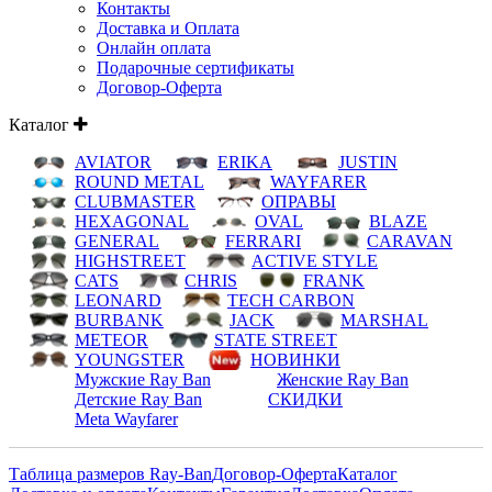
Контакты
Доставка и Оплата
Онлайн оплата
Подарочные сертификаты
Договор-Оферта
Каталог
AVIATOR
ERIKA
JUSTIN
ROUND METAL
WAYFARER
CLUBMASTER
ОПРАВЫ
HEXAGONAL
OVAL
BLAZE
GENERAL
FERRARI
CARAVAN
HIGHSTREET
ACTIVE STYLE
CATS
CHRIS
FRANK
LEONARD
TECH CARBON
BURBANK
JACK
MARSHAL
METEOR
STATE STREET
YOUNGSTER
НОВИНКИ
Мужские Ray Ban
Женские Ray Ban
Детские Ray Ban
СКИДКИ
Meta Wayfarer
Таблица размеров Ray-Ban
Договор-Оферта
Каталог