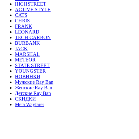
HIGHSTREET
ACTIVE STYLE
CATS
CHRIS
FRANK
LEONARD
TECH CARBON
BURBANK
JACK
MARSHAL
METEOR
STATE STREET
YOUNGSTER
НОВИНКИ
Мужские Ray Ban
Женские Ray Ban
Детские Ray Ban
СКИДКИ
Meta Wayfarer
AVIATOR
ERIKA
JUSTIN
ROUND METAL
WAYFARER
CLUBMASTER
ОПРАВЫ
HEXAGONAL
OVAL
BLAZE
GENERAL
FERRARI
CARAVAN
HIGHSTREET
ACTIVE STYLE
CATS
CHRIS
FRANK