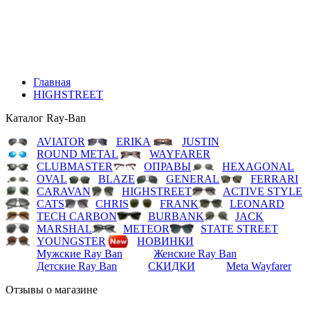
LEONARD
TECH CARBON
BURBANK
JACK
MARSHAL
METEOR
STATE STREET
YOUNGSTER
НОВИНКИ
Мужские Ray Ban
Женские Ray Ban
Детские Ray Ban
СКИДКИ
Meta Wayfarer
Главная
HIGHSTREET
Каталог Ray-Ban
AVIATOR
ERIKA
JUSTIN
ROUND METAL
WAYFARER
CLUBMASTER
ОПРАВЫ
HEXAGONAL
OVAL
BLAZE
GENERAL
FERRARI
CARAVAN
HIGHSTREET
ACTIVE STYLE
CATS
CHRIS
FRANK
LEONARD
TECH CARBON
BURBANK
JACK
MARSHAL
METEOR
STATE STREET
YOUNGSTER
НОВИНКИ
Мужские Ray Ban
Женские Ray Ban
Детские Ray Ban
СКИДКИ
Meta Wayfarer
Отзывы о магазине