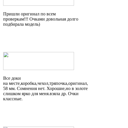
Пришли оригинал по всем
проверкам!!! Очками довольная долго
подбирала модель)
Все доки
на
месте,коробка,чехол,тряпочка,оригинал
,
58 мм. Сомнения нет.
Хорошие,но
в золоте
слишком ярко для
меня.взяла
др. Очки
классные.