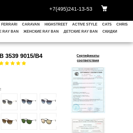
+7(495)241-13-53
АВЫ
HEXAGONAL
OVAL
BLAZE
FERRARI
CARAVAN
HIGHSTREET
ACTIVE STYLE
CATS
CHRIS
CHRIS
FRANK
LEONARD
 RAY BAN
ЖЕНСКИЕ RAY BAN
ДЕТСКИЕ RAY BAN
СКИДКИ
ET
YOUNGSTER
НОВИНКИ
RB 3539 9015/B4
Сертификаты
соответствия
КИ
Meta Wayfarer
: