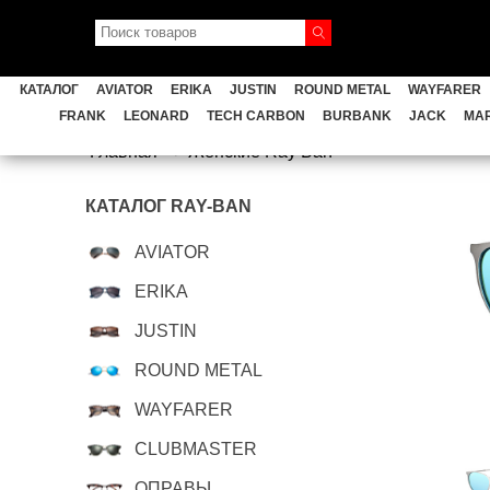
AVIATOR
ERIKA
JUSTIN
ROUND
КАТАЛОГ
AVIATOR
ERIKA
JUSTIN
ROUND METAL
WAYFARER
GENERAL
FERRARI
CAR
FRANK
LEONARD
TECH CARBON
BURBANK
JACK
MA
Главная
Женские Ray Ban
TECH CARBON
BURBANK
КАТАЛОГ RAY-BAN
Мужские Ray Ban
AVIATOR
ERIKA
JUSTIN
ROUND METAL
WAYFARER
CLUBMASTER
ОПРАВЫ