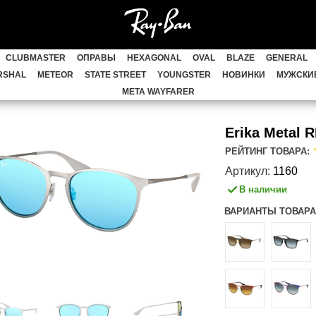
 METAL
WAYFARER
CLUBMASTER
ОПР
CLUBMASTER
ОПРАВЫ
HEXAGONAL
OVAL
BLAZE
GENERAL
AVAN
HIGHSTREET
ACTIVE STYLE
CATS
RSHAL
METEOR
STATE STREET
YOUNGSTER
НОВИНКИ
МУЖСКИЕ
META WAYFARER
JACK
MARSHAL
METEOR
STATE STRE
Erika Metal 
Женские Ray Ban
Детские Ray Ban
СКИД
РЕЙТИНГ ТОВАРА:
Артикул:
1160
В наличии
ВАРИАНТЫ ТОВАРА