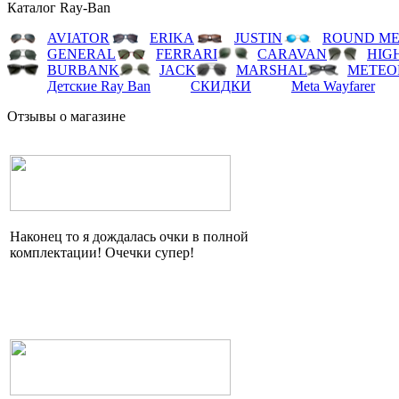
Каталог Ray-Ban
AVIATOR
ERIKA
JUSTIN
ROUND ME
GENERAL
FERRARI
CARAVAN
HIG
BURBANK
JACK
MARSHAL
METEO
Детские Ray Ban
СКИДКИ
Meta Wayfarer
Отзывы о магазине
Наконец то я дождалась очки в полной
комплектации!
Очечки
супер!