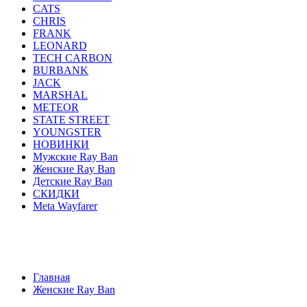
CATS
CHRIS
FRANK
LEONARD
TECH CARBON
BURBANK
JACK
MARSHAL
METEOR
STATE STREET
YOUNGSTER
НОВИНКИ
Мужские Ray Ban
Женские Ray Ban
Детские Ray Ban
СКИДКИ
Meta Wayfarer
AVIATOR
ERIKA
JUSTIN
ROUND METAL
WA
HIGHSTREET
ACTIVE STYLE
CATS
CHRIS
F
YOUNGSTER
НОВИНКИ
Мужские Ray Ban
Женск
Главная
Женские Ray Ban