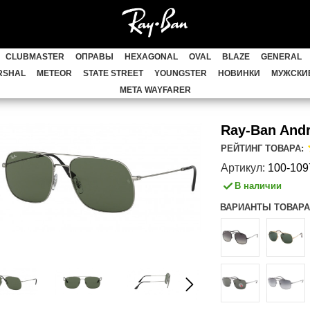
 METAL
WAYFARER
CLUBMASTER
ОПР
CLUBMASTER
ОПРАВЫ
HEXAGONAL
OVAL
BLAZE
GENERAL
AVAN
HIGHSTREET
ACTIVE STYLE
CATS
RSHAL
METEOR
STATE STREET
YOUNGSTER
НОВИНКИ
МУЖСКИЕ
META WAYFARER
JACK
MARSHAL
METEOR
STATE STRE
Ray-Ban Andr
Женские Ray Ban
Детские Ray Ban
СКИД
РЕЙТИНГ ТОВАРА:
Артикул:
100-109
В наличии
ВАРИАНТЫ ТОВАРА