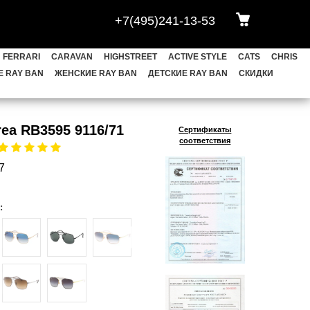
+7(495)241-13-53
АВЫ
HEXAGONAL
OVAL
BLAZE
FERRARI
CARAVAN
HIGHSTREET
ACTIVE STYLE
CATS
CHRIS
CHRIS
FRANK
LEONARD
 RAY BAN
ЖЕНСКИЕ RAY BAN
ДЕТСКИЕ RAY BAN
СКИДКИ
ET
YOUNGSTER
НОВИНКИ
ea RB3595 9116/71
Сертификаты
соответствия
КИ
Meta Wayfarer
7
: