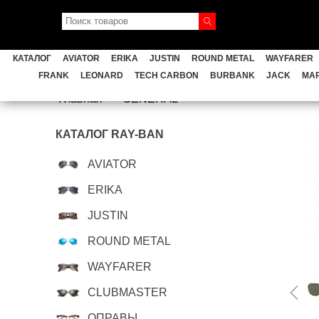
AVIATOR
ERIKA
JUSTIN
ROUND
КАТАЛОГ
AVIATOR
ERIKA
JUSTIN
ROUND METAL
WAYFARER
GENERAL
FERRARI
CAR
FRANK
LEONARD
TECH CARBON
BURBANK
JACK
MA
Главная
GENERAL
TECH CARBON
BURBANK
КАТАЛОГ RAY-BAN
Мужские Ray Ban
AVIATOR
ERIKA
JUSTIN
ROUND METAL
WAYFARER
CLUBMASTER
ОПРАВЫ