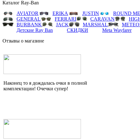
Каталог Ray-Ban
AVIATOR
ERIKA
JUSTIN
ROUND ME
GENERAL
FERRARI
CARAVAN
HIG
BURBANK
JACK
MARSHAL
METEO
Детские Ray Ban
СКИДКИ
Meta Wayfarer
Отзывы о магазине
Наконец то я дождалась очки в полной
комплектации!
Очечки
супер!