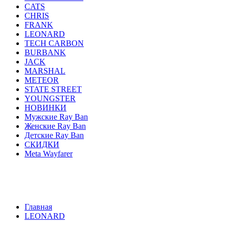
CATS
CHRIS
FRANK
LEONARD
TECH CARBON
BURBANK
JACK
MARSHAL
METEOR
STATE STREET
YOUNGSTER
НОВИНКИ
Мужские Ray Ban
Женские Ray Ban
Детские Ray Ban
СКИДКИ
Meta Wayfarer
AVIATOR
ERIKA
JUSTIN
ROUND METAL
WA
HIGHSTREET
ACTIVE STYLE
CATS
CHRIS
F
YOUNGSTER
НОВИНКИ
Мужские Ray Ban
Женск
Главная
LEONARD