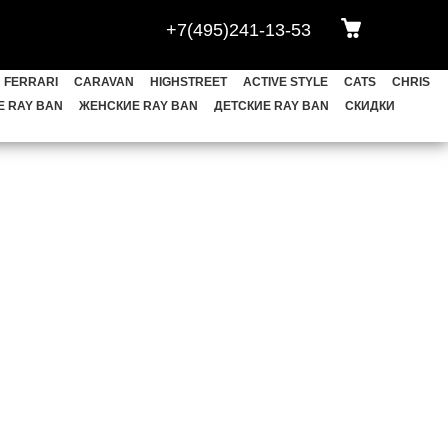
+7(495)241-13-53
АВЫ
HEXAGONAL
OVAL
BLAZE
FERRARI
CARAVAN
HIGHSTREET
ACTIVE STYLE
CATS
CHRIS
CHRIS
FRANK
LEONARD
 RAY BAN
ЖЕНСКИЕ RAY BAN
ДЕТСКИЕ RAY BAN
СКИДКИ
ET
YOUNGSTER
НОВИНКИ
КИ
Meta Wayfarer