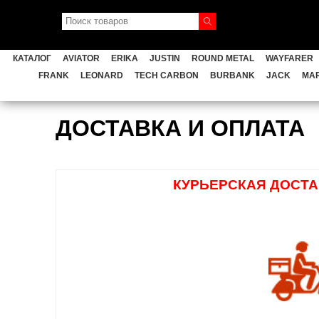
AVIATOR
ERIKA
JUSTIN
ROUND
КАТАЛОГ
AVIATOR
ERIKA
JUSTIN
ROUND METAL
WAYFARER
GENERAL
FERRARI
CAR
FRANK
LEONARD
TECH CARBON
BURBANK
JACK
MA
Главная
ДОСТАВКА И ОПЛАТА
TECH CARBON
BURBANK
ДОСТАВКА И ОПЛАТА
Мужские Ray Ban
КУРЬЕРСКАЯ ДОСТА